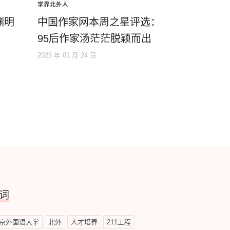
学界北外人
渊明
中国作家网本周之星评选：
95后作家汤茫茫脱颖而出
2025 年 01 月 24 日
词
京外国语大学
北外
人才培养
211工程