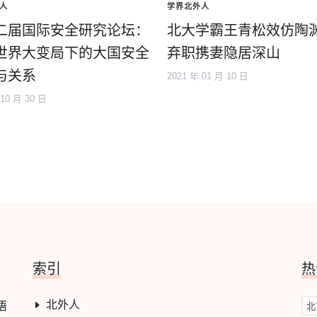
人
学界北外人
二届国际安全研究论坛：
北大学霸王青松效仿陶
世界大变局下的大国安全
弃职携妻隐居深山
与关系
2021 年 01 月 10 日
 10 月 30 日
索引
热
北外人
语
北