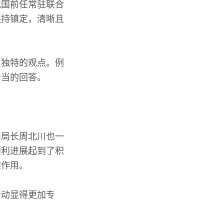
我国前任常驻联合
保持镇定，清晰且
出独特的观点。例
恰当的回答。
局局长周北川也一
顺利进展起到了积
键作用。
活动显得更加专