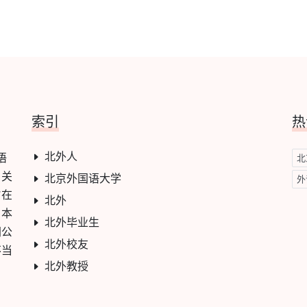
索引
热
北外人
语
北
，关
北京外国语大学
外
旨在
北外
。本
北外毕业生
网公
北外校友
不当
北外教授