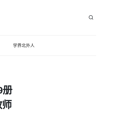
学界北外人
9册
教师