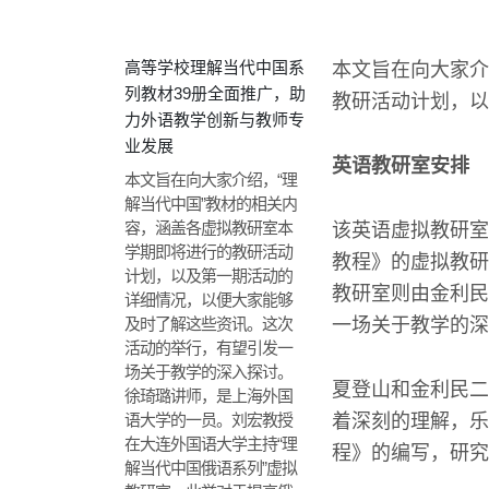
高等学校理解当代中国系
本文旨在向大家介
列教材39册全面推广，助
教研活动计划，以
力外语教学创新与教师专
业发展
英语教研室安排
本文旨在向大家介绍，“理
解当代中国”教材的相关内
容，涵盖各虚拟教研室本
该英语虚拟教研室
学期即将进行的教研活动
教程》的虚拟教研
计划，以及第一期活动的
教研室则由金利民
详细情况，以便大家能够
及时了解这些资讯。这次
一场关于教学的深
活动的举行，有望引发一
场关于教学的深入探讨。
夏登山和金利民二
徐琦璐讲师，是上海外国
语大学的一员。刘宏教授
着深刻的理解，乐
在大连外国语大学主持“理
程》的编写，研究
解当代中国俄语系列”虚拟