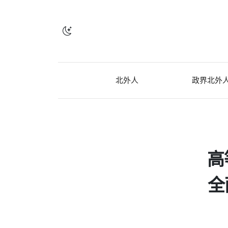
北外人
政界北外
高
全