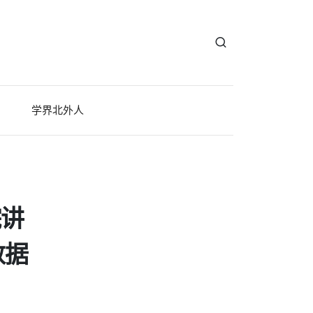
学界北外人
院讲
数据