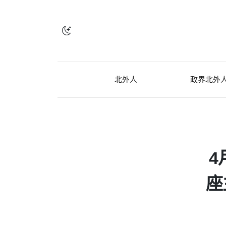
北外人
政界北外
4
座