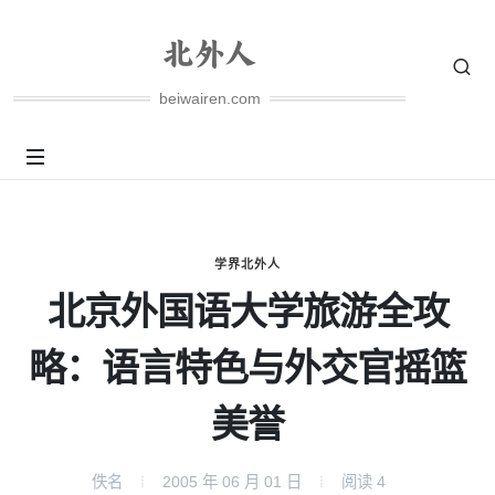
beiwairen.com
学界北外人
北京外国语大学旅游全攻
略：语言特色与外交官摇篮
美誉
佚名
2005 年 06 月 01 日
阅读
4