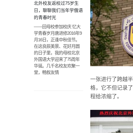
北外校友返校过75岁生
日，聊聊我们当年学俄语
的青春时光
——回母校参加校庆 忆大
学青春岁月唐进修2016年9
月16日，正逢中秋佳节。
在这良辰美景、花好月圆
的日子里，我的母校北京
外国语大学迎来了75周年
华诞。几千名校友欢聚一
堂，畅叙友情
一张进行了跨越半
格，它不但记录了
程给浓缩了。