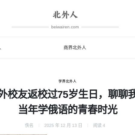
beiwairen.com
人
商界北外人
学界北外人
外校友返校过75岁生日，聊聊
当年学俄语的青春时光
佚名
2025 年 12 月 13 日
阅读
4