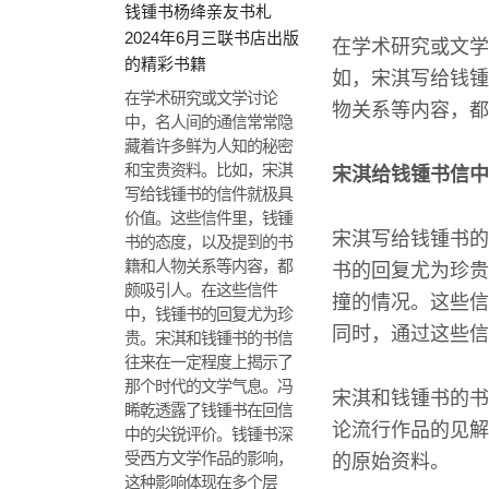
钱锺书杨绛亲友书札
2024年6月三联书店出版
在学术研究或文学
的精彩书籍
如，宋淇写给钱锺
在学术研究或文学讨论
物关系等内容，都
中，名人间的通信常常隐
藏着许多鲜为人知的秘密
和宝贵资料。比如，宋淇
宋淇给钱锺书信中
写给钱锺书的信件就极具
价值。这些信件里，钱锺
宋淇写给钱锺书的
书的态度，以及提到的书
籍和人物关系等内容，都
书的回复尤为珍贵
颇吸引人。在这些信件
撞的情况。这些信
中，钱锺书的回复尤为珍
同时，通过这些信
贵。宋淇和钱锺书的书信
往来在一定程度上揭示了
那个时代的文学气息。冯
宋淇和钱锺书的书
睎乾透露了钱锺书在回信
论流行作品的见解
中的尖锐评价。钱锺书深
受西方文学作品的影响，
的原始资料。
这种影响体现在多个层