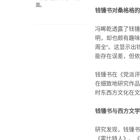
面。
钱锺书对桑格格的
冯睎乾透露了钱锺
明，却也颇有趣味
周全”。这显示出
能存在误差，但依
钱锺书在《党派评
在细致地研究作品
时东西方文化在文
钱锺书与西方文学
研究发现，钱锺书
《霍比特人》、《