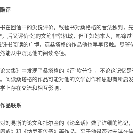
酷评
书在回信中的尖锐评价。钱锺书对桑格格的看法独到，先
”，后又评价“她的文笔非常机敏，但正如她本人，笔锋
钱锺书阅读的广博，连桑塔格的作品他也早早接触。尽管
然能从中窥见他的阅读路径。
论文集》中发现了桑塔格的《评“坎普”》，不论这记忆
。阅读桑塔格的作品可能对他的文学创作和思想有所启
学上存在交流和相互影响。
作品联系
对刘易斯的论文和托尔金的《论童话》做了详细的笔记
魔戒》和《纳尼亚传奇》等作品。至于他是否对宋淇在