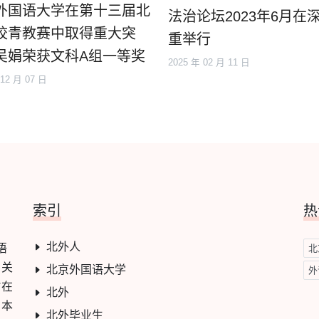
外国语大学在第十三届北
法治论坛2023年6月在
校青教赛中取得重大突
重举行
吴娟荣获文科A组一等奖
2025 年 02 月 11 日
 12 月 07 日
索引
热
北外人
语
北
，关
北京外国语大学
外
旨在
北外
。本
北外毕业生