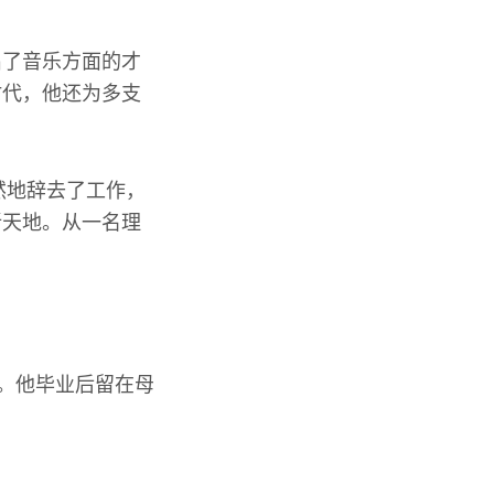
出了音乐方面的才
时代，他还为多支
然地辞去了工作，
新天地。从一名理
语。他毕业后留在母