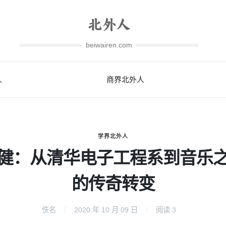
beiwairen.com
人
商界北外人
学界北外人
健：从清华电子工程系到音乐
的传奇转变
佚名
2020 年 10 月 09 日
阅读
3