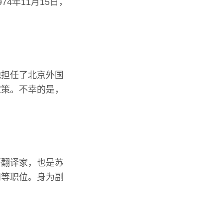
4年11月15日，
他担任了北京外国
献策。不幸的是，
语翻译家，也是苏
问等职位。身为副