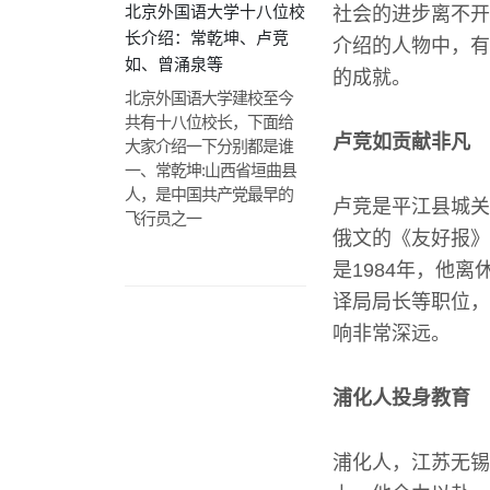
北京外国语大学十八位校
社会的进步离不开
长介绍：常乾坤、卢竞
介绍的人物中，有
如、曾涌泉等
的成就。
北京外国语大学建校至今
共有十八位校长，下面给
卢竞如贡献非凡
大家介绍一下分别都是谁
一、常乾坤:山西省垣曲县
人，是中国共产党最早的
卢竞是平江县城关
飞行员之一
俄文的《友好报》
是1984年，他
译局局长等职位，
响非常深远。
浦化人投身教育
浦化人，江苏无锡