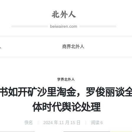
beiwairen.com
人
商界北外人
学界北外人
书如开矿沙里淘金，罗俊丽谈
体时代舆论处理
佚名
2024 年 11 月 15 日
阅读
6