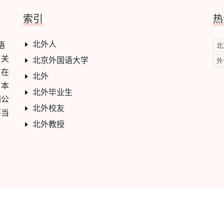
索引
热
北外人
语
北
，关
北京外国语大学
外
旨在
北外
。本
北外毕业生
网公
北外校友
不当
北外教授