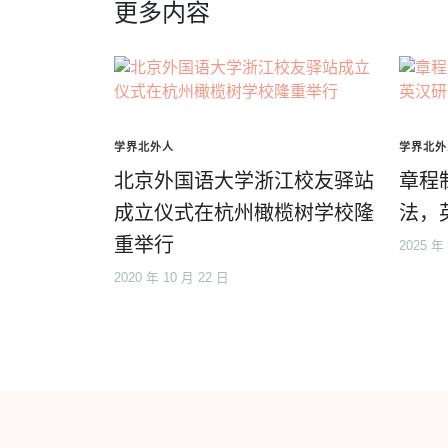
更多内容
学界北外人
学界北外
北京外国语大学浙江校友驿站
章程
成立仪式在杭州橄榄树学校隆
法，
重举行
2025 年
2020 年 10 月 22 日