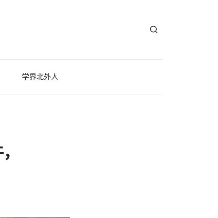
学界北外人
牛，