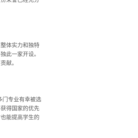
这份荣誉已经充分
其整体实力和独特
外独此一家开设。
要贡献。
多门专业有幸被选
将获得国家的优先
时也能提高学生的